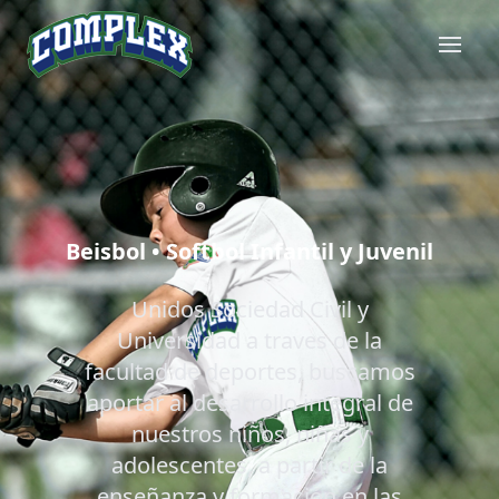
Beisbol • Softbol Infantil y Juvenil
Unidos Sociedad Civil y
Universidad a traves de la
facultad de deportes, buscamos
aportar al desarrollo integral de
nuestros niños, niñas y
adolescentes, a partir de la
enseñanza y formación en las